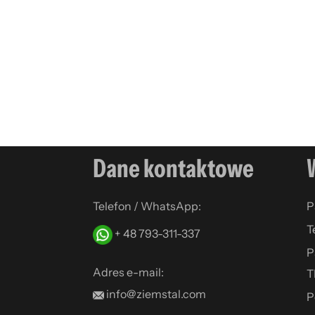
Dane kontaktowe
Telefon / WhatsApp:
P
T
+ 48 793-311-337
P
Adres e-mail:
T
info@ziemstal.com
P