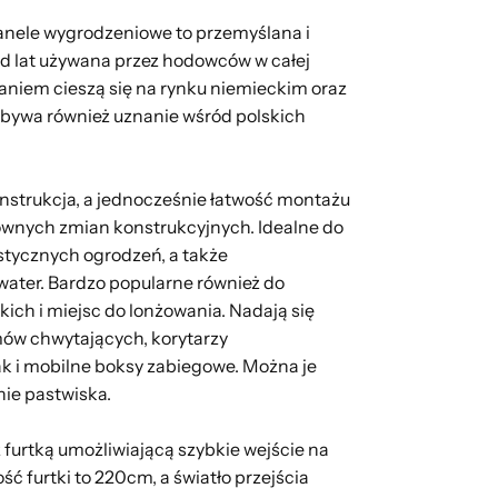
nele wygrodzeniowe to przemyślana i
d lat używana przez hodowców w całej
aniem cieszą się na rynku niemieckim oraz
obywa również uznanie wśród polskich
onstrukcja, a jednocześnie łatwość montażu
ownych zmian konstrukcyjnych. Idealne do
stycznych ogrodzeń, a także
ater. Bardzo popularne również do
ich i miejsc do lonżowania. Nadają się
ów chwytających, korytarzy
k i mobilne boksy zabiegowe. Można je
ie pastwiska.
 furtką umożliwiającą szybkie wejście na
ć furtki to 220cm, a światło przejścia