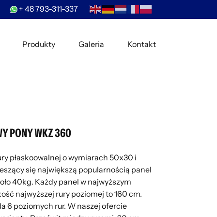
+ 48 793-311-337
Produkty
Galeria
Kontakt
Y PONY WKZ 360
ury płaskoowalnej o wymiarach 50x30 i
ieszący się największą popularnością panel
oło 40kg. Każdy panel w najwyższym
ść najwyższej rury poziomej to 160 cm.
 6 poziomych rur. W naszej ofercie