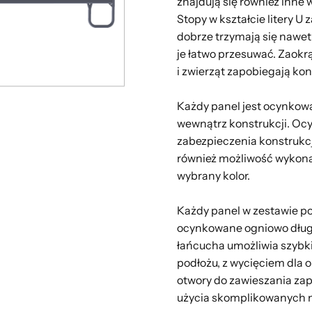
znajdują się również inne 
Stopy w kształcie litery 
dobrze trzymają się nawe
je łatwo przesuwać. Zaokr
i zwierząt zapobiegają ko
Każdy panel jest ocynkowa
wewnątrz konstrukcji. Oc
zabezpieczenia konstrukcji
również możliwość wykona
wybrany kolor.
Każdy panel w zestawie p
ocynkowane ogniowo długo
łańcucha umożliwia szyb
podłożu, z wycięciem dla
otwory do zawieszania za
użycia skomplikowanych n