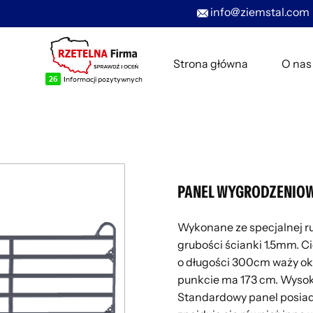
info@ziemstal.com
Strona główna
O nas
PANEL WYGRODZENIOW
Wykonane ze specjalnej r
grubości ścianki 1.5mm. C
o długości 300cm waży ok
punkcie ma 173 cm. Wysoko
Standardowy panel posiada