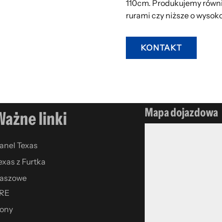
110cm. Produkujemy równie
rurami czy niższe o wysok
KONTAKT
Mapa dojazdowa
Ważne linki
anel Texas
exas z Furtka
aszowe
RE
ony