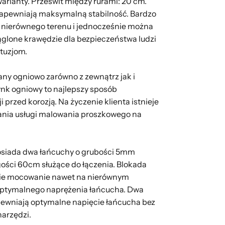
warianty. Prześwit między rurami: 20 cm.
U zapewniają maksymalną stabilność. Bardzo
t nierównego terenu i jednocześnie można
ąglone krawędzie dla bezpieczeństwa ludzi
ntuzjom.
ny ogniowo zarówno z zewnątrz jak i
ynk ogniowy to najlepszy sposób
 przed korozją. Na życzenie klienta istnieje
nia usługi malowania proszkowego na
osiada dwa łańcuchy o grubości 5mm
ści 60cm służące do łączenia. Blokada
kie mocowanie nawet na nierównym
 optymalnego naprężenia łańcucha. Dwa
pewniają optymalne napięcie łańcucha bez
arzędzi.